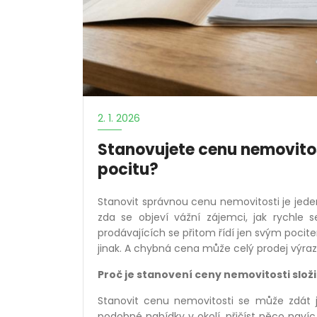
2. 1. 2026
Stanovujete cenu nemovitos
pocitu?
Stanovit správnou cenu nemovitosti je jeden z
zda se objeví vážní zájemci, jak rychle
prodávajících se přitom řídí jen svým pocit
jinak. A chybná cena může celý prodej výra
Proč je stanovení ceny nemovitosti složi
Stanovit cenu nemovitosti se může zdát 
podobné nabídky v okolí, přičíst něco navíc p