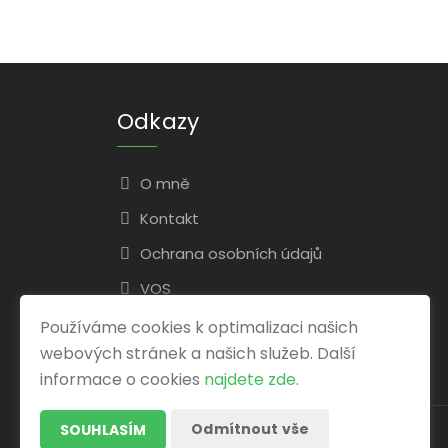
Odkazy
O mně
Kontakt
Ochrana osobních údajů
VOS
Používáme cookies k optimalizaci našich
webových stránek a našich služeb. Další
informace o cookies
najdete zde
.
Odmítnout vše
SOUHLASÍM