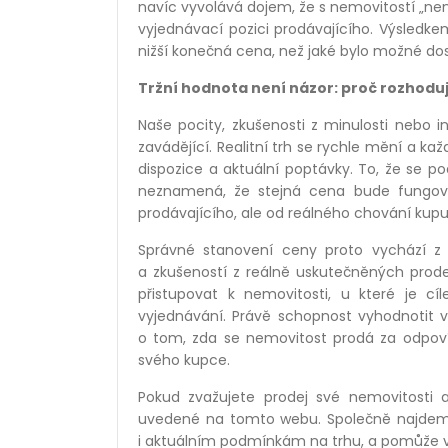
navíc vyvolává dojem, že s nemovitostí „není
vyjednávací pozici prodávajícího. Výsledke
nižší konečná cena, než jaké bylo možné d
Tržní hodnota není názor: proč rozhodují
Naše pocity, zkušenosti z minulosti nebo
zavádějící. Realitní trh se rychle mění a ka
dispozice a aktuální poptávky. To, že se p
neznamená, že stejná cena bude fungovat
prodávajícího, ale od reálného chování kup
Správné stanovení ceny proto vychází z p
a zkušeností z reálně uskutečněných prodejů
přistupovat k nemovitosti, u které je cíl
vyjednávání. Právě schopnost vyhodnotit v
o tom, zda se nemovitost prodá za odpov
svého kupce.
Pokud zvažujete prodej své nemovitosti a n
uvedené na tomto webu. Společně najdeme s
i aktuálním podmínkám na trhu, a pomůže v