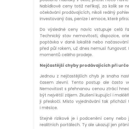
Nabídkové ceny totiž neříkají, za kolik se
očekávání prodávajících, nikoli reálný pohl
investovaný čas, peníze i emoce, které přiro
Do výsledné ceny navíc vstupuje celá řad
Technický stav nemovitosti, dispozice, or
poptávka v dané lokalitě nebo načasování p
před půl rokem, už dnes nemusí fungovat. P
momentů celého prodeje.
Nejčastější chyby prodávajících při určo
Jednou z nejčastějších chyb je snaha nast
časem zlevní. Tento postup ale často v
Nemovitost s přehnanou cenou ztrácí hned n
být největší zájem. Zkušení kupující i makl
ji přeskočí. Místo vyjednávání tak přicház
i měsíce.
Stejně rizikové je i podcenění ceny nebo 
realitních portálech. Ty ale ukazují jen přán