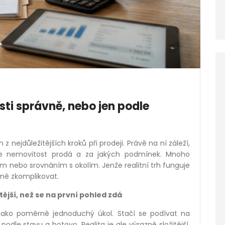
ti správně, nebo jen podle
 nejdůležitějších kroků při prodeji. Právě na ní záleží,
 se nemovitost prodá a za jakých podmínek. Mnoho
em nebo srovnáním s okolím. Jenže realitní trh funguje
zně zkomplikovat.
tější, než se na první pohled zdá
jako poměrně jednoduchý úkol. Stačí se podívat na
odle stavu a hotovo. Realita je ale výrazně složitější.