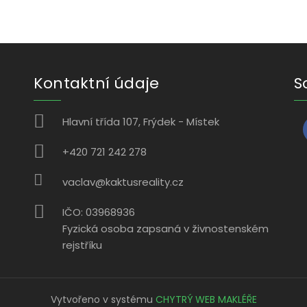
Kontaktní údaje
S
Hlavní třída 107, Frýdek - Místek
+420 721 242 278
vaclav@kaktusreality.cz
IČO: 03968936
Fyzická osoba zapsaná v živnostenském
rejstříku
Vytvořeno v systému
CHYTRÝ WEB MAKLÉŘE