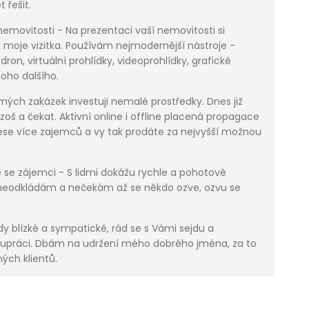
 řešit.
emovitosti - Na prezentaci vaší nemovitosti si
 i moje vizitka. Používám nejmodernější nástroje -
dron, virtuální prohlídky, videoprohlídky, grafické
oho dalšího.
mých zakázek investuji nemalé prostředky. Dnes již
azoš a čekat. Aktivní online i offline placená propagace
ese více zajemců a vy tak prodáte za nejvyšší možnou
se zájemci - S lidmi dokážu rychle a pohotově
 neodkládám a nečekám až se někdo ozve, ozvu se
y blízké a sympatické, rád se s Vámi sejdu a
upráci. Dbám na udržení mého dobrého jména, za to
ých klientů.