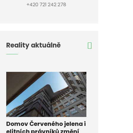
+420 721 242 278
Reality aktuálně
Domov Červeného jelena i
elitních právníků změní