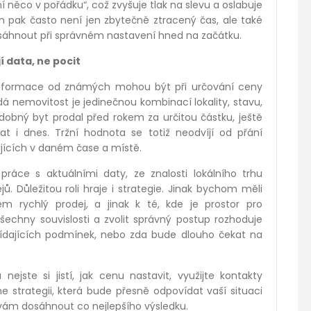
 něco v pořádku“, což zvyšuje tlak na slevu a oslabuje
m pak často není jen zbytečně ztracený čas, ale také
osáhnout při správném nastavení hned na začátku.
 data, ne pocit
 informace od známých mohou být při určování ceny
ždá nemovitost je jedinečnou kombinací lokality, stavu,
odobný byt prodal před rokem za určitou částku, ještě
 i dnes. Tržní hodnota se totiž neodvíjí od přání
ujících v daném čase a místě.
ráce s aktuálními daty, ze znalosti lokálního trhu
. Důležitou roli hraje i strategie. Jinak bychom měli
em rychlý prodej, a jinak k té, kde je prostor pro
šechny souvislosti a zvolit správný postup rozhoduje
ídajících podmínek, nebo zda bude dlouho čekat na
ejste si jistí, jak cenu nastavit, využijte kontakty
trategii, která bude přesně odpovídat vaší situaci
ám dosáhnout co nejlepšího výsledku.