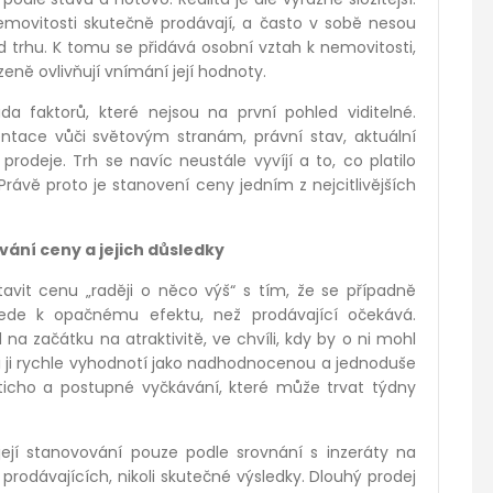
 nemovitosti skutečně prodávají, a často v sobě nesou
ed trhu. K tomu se přidává osobní vztah k nemovitosti,
zeně ovlivňují vnímání její hodnoty.
a faktorů, které nejsou na první pohled viditelné.
ientace vůči světovým stranám, právní stav, aktuální
rodeje. Trh se navíc neustále vyvíjí a to, co platilo
rávě proto je stanovení ceny jedním z nejcitlivějších
vání ceny a jejich důsledky
avit cenu „raději o něco výš“ s tím, že se případně
ede k opačnému efektu, než prodávající očekává.
a začátku na atraktivitě, ve chvíli, kdy by o ni mohl
éři ji rychle vyhodnotí jako nadhodnocenou a jednoduše
í ticho a postupné vyčkávání, které může trvat týdny
její stanovování pouze podle srovnání s inzeráty na
í prodávajících, nikoli skutečné výsledky. Dlouhý prodej