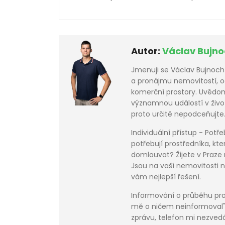
Autor:
Václav Bujno
Jmenuji se Václav Bujnoch a
a pronájmu nemovitostí, o
komerční prostory. Uvědomuj
významnou událostí v život
proto určitě nepodceňujte.
Individuální přístup - Potře
potřebují prostředníka, k
domlouvat? Žijete v Praze 
Jsou na vaší nemovitosti 
vám nejlepší řešení.
Informování o průběhu pro
mě o ničem neinformoval"
zprávu, telefon mi nezvedá