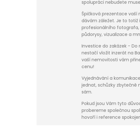
spolupráci nebudete muset
Špičková prezentace vaší n
dávám záležet. Je to totiž
profesionálního fotografa, 
půdorysy, vizualizace a mn
Investice do zakázek - Do 
nestačí vložit inzerát na B
vaší nemovitosti vám přin
cenu!
Vyjednávání a komunikace 
jednat, schůzky zbytečně
sám.
Pokud jsou Vám tyto důvod
probereme společnou spol
hovoří i reference spokojen