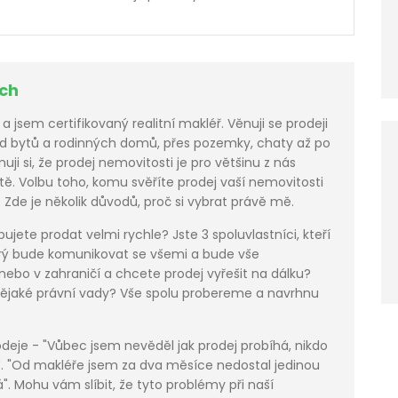
ch
 jsem certifikovaný realitní makléř. Věnuji se prodeji
d bytů a rodinných domů, přes pozemky, chaty až po
i si, že prodej nemovitosti je pro většinu z nás
ě. Volbu toho, komu svěříte prodej vaší nemovitosti
 Zde je několik důvodů, proč si vybrat právě mě.
bujete prodat velmi rychle? Jste 3 spoluvlastníci, kteří
terý bude komunikovat se všemi a bude vše
nebo v zahraničí a chcete prodej vyřešit na dálku?
nějaké právní vady? Vše spolu probereme a navrhnu
deje - "Vůbec jsem nevěděl jak prodej probíhá, nikdo
. "Od makléře jsem za dva měsíce nedostal jedinou
". Mohu vám slíbit, že tyto problémy při naší