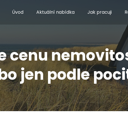
Úvod
Aktuální nabídka
Jak pracuji
R
e cenu nemovitos
bo jen podle poci