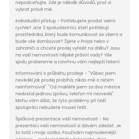
nepodceňujte. Zde je několik důvodů, proč si
vybrat právě mě.
Individuální přístup - Potřebujete prodat velmi
rychle? Jste 3 spoluvlastníci, kteří potřebují
prostředníka, který bude komunikovat se všemi a
bude vše domlouvat? Žijete v Praze nebo v
zahraničí a chcete prodej vyřešit na dálku? Jsou
na vaší nemovitosti nějaké právní vady? Vše
spolu probereme a navrhnu vám nejlepší řešení.
Informování o průběhu prodeje - "Vůbec jsem
nevěděl jak prodej probíhá, nikdo mě o ničem
neinformoval". "Od makléře jsem za dva měsíce
nedostal jedinou zprávu, telefon mi nezvedá".
Mohu vám slíbit, že tyto problémy při naší
spolupráci nebudete muset řešit.
Špičková prezentace vaší nemovitosti - Na
prezentaci vaší nemovitosti si dávám záležet. Je
to totiž i moje vizitka. Používám nejmodernější