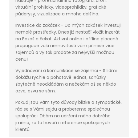
nástroje - profesionálního fotografa, dron,
virtuální prohlídky, videoprohlídky, grafické
půdorysy, vizualizace a mnoho dalšího.
Investice do zakázek - Do mých zakázek investuji
nemalé prostředky. Dnes již nestačí vložit inzerát
na Bazoš a čekat. Aktivní online i offline placená
propagace vaší nemovitosti vám přinese více
zajemců a vy tak prodáte za nejvyšší možnou
cenu!
Vyjednávání a komunikace se zájemci - S lidmi
dokážu rychle a pohotově jednat, schůzky
zbytečně neodkládám a nečekám až se někdo
ozve, ozvu se sám.
Pokud jsou Vám tyto důvody blízké a sympatické,
rád se s Vámi sejdu a probereme společnou
spolupráci. Dbám na udržení mého dobrého
jména, za to hovoří i reference spokojených
klientů.