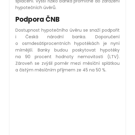
splácení. Vyšší riziko banka promítne do zdražení
hypotečních úvěrů.
Podpora ČNB
Dostupnost hypotečního úvěru se snaží podpořit
i Česká národní banka. Doporučení
o osmdesátiprocentních hypotékách je nyní
mírnější. Banky budou poskytovat hypotéky
na 90 procent hodnoty nemovitosti (LTV).
Zároveň se zvýšil poměr mezi měsíční splátkou
a čistým měsíčním příjmem ze 45 na 50 %.