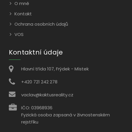
O mně
Kontakt
Ochrana osobních údajů
VOS
Kontaktní údaje
Hlavní třída 107, Frýdek - Místek
+420 721 242 278
vaclav@kaktusreality.cz
IČO: 03968936
Fyzická osoba zapsaná v živnostenském
rejstříku