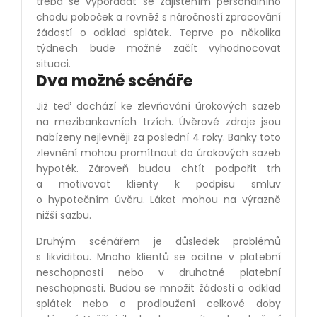
třeba se vypořádat se zajištěním personálního
chodu poboček a rovněž s náročností zpracování
žádostí o odklad splátek. Teprve po několika
týdnech bude možné začít vyhodnocovat
situaci.
Dva možné scénáře
Již teď dochází ke zlevňování úrokových sazeb
na mezibankovních trzích. Úvěrové zdroje jsou
nabízeny nejlevněji za poslední 4 roky. Banky toto
zlevnění mohou promítnout do úrokových sazeb
hypoték. Zároveň budou chtít podpořit trh
a motivovat klienty k podpisu smluv
o hypotečním úvěru. Lákat mohou na výrazně
nižší sazbu.
Druhým scénářem je důsledek problémů
s likviditou. Mnoho klientů se ocitne v platební
neschopnosti nebo v druhotné platební
neschopnosti. Budou se množit žádosti o odklad
splátek nebo o prodloužení celkové doby