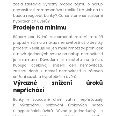
zcela zastavila. Výrazný propad zájmu o nákup
nemovitostí zaznamenává i realitní trh. Jak na to
budou reagovat banky? Co se stane se sazbami
hypotečních úvěrů?
Prodeje na minimu
Během pár týdnů zaznamenali realitní makléři
propad v zájmu o nákup nemovitosti až o desítky
procent. Realizuje se jen malé množství prohlídek
a nově sjednaných smluv na nákup nemovitosti
je minimum. Důvodem je nejistota na trzích.
Kupující očekávají snížení cen nemovitostí,
zrušení daně z nabytí nemovitosti a zároveň
snížení sazeb u hypotečních úvěrů.
Výrazné snížení úroků
nepřichází
Banky v současné chvíli zatím nepřistoupily
k výraznému snižování úrokových sazeb
u hypotečních úvěrů. Důvod je jednoduchý. Je