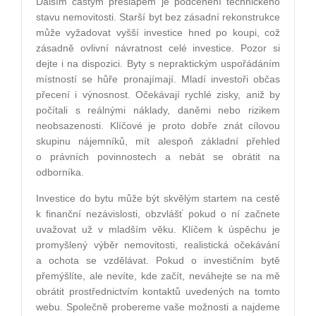
Dalším častým přešlapem je podcenění technického
stavu nemovitosti. Starší byt bez zásadní rekonstrukce
může vyžadovat vyšší investice hned po koupi, což
zásadně ovlivní návratnost celé investice. Pozor si
dejte i na dispozici. Byty s nepraktickým uspořádáním
místností se hůře pronajímají. Mladí investoři občas
přecení i výnosnost. Očekávají rychlé zisky, aniž by
počítali s reálnými náklady, daněmi nebo rizikem
neobsazenosti. Klíčové je proto dobře znát cílovou
skupinu nájemníků, mít alespoň základní přehled
o právních povinnostech a nebát se obrátit na
odborníka.
Investice do bytu může být skvělým startem na cestě
k finanční nezávislosti, obzvlášť pokud o ní začnete
uvažovat už v mladším věku. Klíčem k úspěchu je
promyšlený výběr nemovitosti, realistická očekávání
a ochota se vzdělávat. Pokud o investičním bytě
přemýšlíte, ale nevíte, kde začít, neváhejte se na mě
obrátit prostřednictvím kontaktů uvedených na tomto
webu. Společně probereme vaše možnosti a najdeme