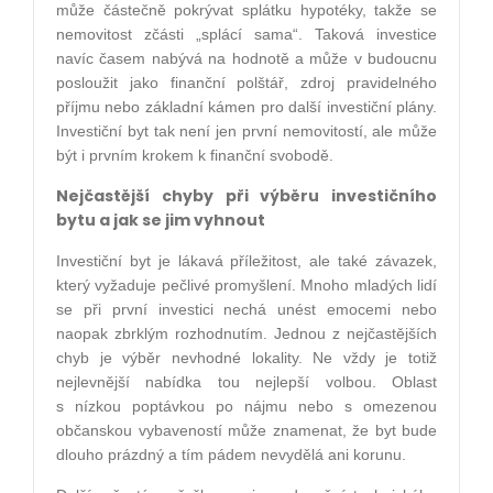
může částečně pokrývat splátku hypotéky, takže se
nemovitost zčásti „splácí sama“. Taková investice
navíc časem nabývá na hodnotě a může v budoucnu
posloužit jako finanční polštář, zdroj pravidelného
příjmu nebo základní kámen pro další investiční plány.
Investiční byt tak není jen první nemovitostí, ale může
být i prvním krokem k finanční svobodě.
Nejčastější chyby při výběru investičního
bytu a jak se jim vyhnout
Investiční byt je lákavá příležitost, ale také závazek,
který vyžaduje pečlivé promyšlení. Mnoho mladých lidí
se při první investici nechá unést emocemi nebo
naopak zbrklým rozhodnutím. Jednou z nejčastějších
chyb je výběr nevhodné lokality. Ne vždy je totiž
nejlevnější nabídka tou nejlepší volbou. Oblast
s nízkou poptávkou po nájmu nebo s omezenou
občanskou vybaveností může znamenat, že byt bude
dlouho prázdný a tím pádem nevydělá ani korunu.