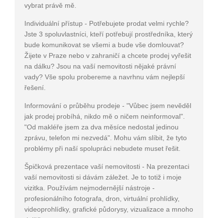
vybrat právě mě.
Individuální přístup - Potřebujete prodat velmi rychle?
Jste 3 spoluvlastníci, kteří potřebují prostředníka, který
bude komunikovat se všemi a bude vše domlouvat?
Žijete v Praze nebo v zahraničí a chcete prodej vyřešit
na dálku? Jsou na vaší nemovitosti nějaké právní
vady? Vše spolu probereme a navrhnu vám nejlepší
řešení.
Informování o průběhu prodeje - "Vůbec jsem nevěděl
jak prodej probíhá, nikdo mě o ničem neinformoval".
"Od makléře jsem za dva měsíce nedostal jedinou
zprávu, telefon mi nezvedá". Mohu vám slíbit, že tyto
problémy při naší spolupráci nebudete muset řešit.
Špičková prezentace vaší nemovitosti - Na prezentaci
vaší nemovitosti si dávám záležet. Je to totiž i moje
vizitka. Používám nejmodernější nástroje -
profesionálního fotografa, dron, virtuální prohlídky,
videoprohlídky, grafické půdorysy, vizualizace a mnoho