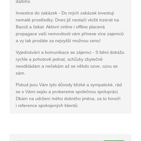
dalšího.
Investice do zakázek - Do mých zakázek investuji
nemalé prostředky. Dnes již nestačí vložit inzerát na
Bazoš a čekat. Aktivní online i offline placená
propagace vaší nemovitosti vám přinese více zajemců
a vy tak prodáte za nejvyšší možnou cenu!
Vyjednávání a komunikace se zájemci - S lidmi dokážu
rychle a pohotově jednat, schůzky zbytečně
neodkládám a nečekám až se někdo ozve, ozvu se
sám.
Pokud jsou Vám tyto důvody blízké a sympatické, rád
se s Vámi sejdu a probereme společnou spolupráci.
Dbám na udržení mého dobrého jména, za to hovoří
i reference spokojených klientů.