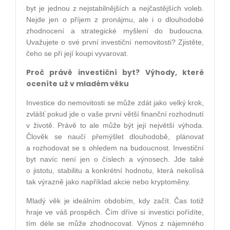
byt je jednou z nejstabilnějších a nejčastějších voleb.
Nejde jen o příjem z pronájmu, ale i o dlouhodobé
zhodnocení a strategické myšlení do budoucna.
Uvažujete o své první investiční nemovitosti? Zjistěte,
čeho se při její koupi vyvarovat.
Proč právě investiční byt? Výhody, které
oceníte už v mladém věku
Investice do nemovitosti se může zdát jako velký krok,
zvlášť pokud jde o vaše první větší finanční rozhodnutí
v životě. Právě to ale může být její největší výhoda.
Člověk se naučí přemýšlet dlouhodobě, plánovat
a rozhodovat se s ohledem na budoucnost. Investiční
byt navíc není jen o číslech a výnosech. Jde také
o jistotu, stabilitu a konkrétní hodnotu, která nekolísá
tak výrazně jako například akcie nebo kryptoměny.
Mladý věk je ideálním obdobím, kdy začít. Čas totiž
hraje ve váš prospěch. Čím dříve si investici pořídíte,
tím déle se může zhodnocovat. Výnos z nájemného