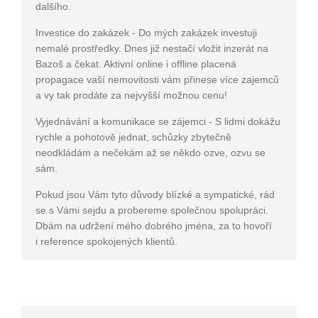
dalšího.
Investice do zakázek - Do mých zakázek investuji
nemalé prostředky. Dnes již nestačí vložit inzerát na
Bazoš a čekat. Aktivní online i offline placená
propagace vaší nemovitosti vám přinese více zajemců
a vy tak prodáte za nejvyšší možnou cenu!
Vyjednávání a komunikace se zájemci - S lidmi dokážu
rychle a pohotově jednat, schůzky zbytečně
neodkládám a nečekám až se někdo ozve, ozvu se
sám.
Pokud jsou Vám tyto důvody blízké a sympatické, rád
se s Vámi sejdu a probereme společnou spolupráci.
Dbám na udržení mého dobrého jména, za to hovoří
i reference spokojených klientů.