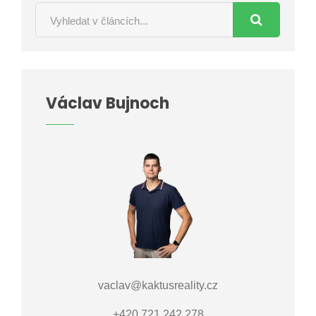
Václav Bujnoch
vaclav@kaktusreality.cz
+420 721 242 278