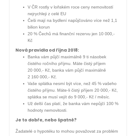
V ČR rostly v loňském roce ceny nemovitostí
nejrychleji z celé EU
Češi mají na bydlení napůjčováno více než 1,1
bilion korun
20 % Čechů má finanční rezervu jen 10 000,-
Kč
Nová pravidla od října 2018:
Banka vám půjčí maximálně 9 ti násobek
čistého ročního příjmu. Máte čistý příjem
20 000,- Kč, banka vám půjčí maximálně
2 160 000,- Kč.
Vaše splátka nesmí být více, než 45 % vašeho
čistého příjmu. Máte-li čistý příjem 20 000,- Kč,
splátka se musí vejít do 9 000,- Kč / měsíc.
Už delší čas platí, že banka vám nepůjčí 100 %
hodnoty nemovitosti.
Je to dobře, nebo špatně?
Žadatelé o hypotéku to mohou považovat za problém