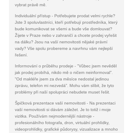
vybrat právě mě.
Individuální přístup - Potřebujete prodat velmi rychle?
Jste 3 spoluvlastníci, kteří potřebují prostředníka, který
bude komunikovat se všemi a bude vše domlouvat?
Žijete v Praze nebo v zahraničí a chcete prodej vyřešit
na dálku? Jsou na vaší nemovitosti nějaké právní
vady? Vše spolu probereme a navrhnu vám nejlepší
řešení.
Informování o průběhu prodeje - "Vůbec jsem nevěděl
jak prodej probíhá, nikdo mě o ničem neinformoval".
"Od makléře jsem za dva měsíce nedostal jedinou
zprávu, telefon mi nezvedá". Mohu vám slíbit, že tyto
problémy při naší spolupráci nebudete muset řešit.
Špičková prezentace vaší nemovitosti - Na prezentaci
vaší nemovitosti si dávám záležet. Je to totiž i moje
vizitka. Používám nejmodernější nástroje -
profesionálního fotografa, dron, virtuální prohlídky,
videoprohlídky, grafické půdorysy, vizualizace a mnoho