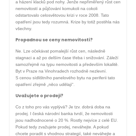
a házení klacků pod nohy. Jenže nepřiměřený růst cen
nemovitostí a půjčování komukoli na cokoli
odstartovalo celosvětovou krizi v roce 2008. Tato
opatření jsou tedy rozumná. Krize by totiž postihla nás
všechny.
Propadnou se ceny nemovitostí?
Ne. Lze očekávat pomalejší růst cen, následně
stagnaci a až po delším čase třeba i snižování. Záleží
samozřejmě na typu nemovitosti a především lokalitě.
Byt v Praze na Vinohradech rozhodně nezlevní.
S cenou sídlištního panelového bytu na periferii tato
opatření zřejmě „něco udělají“.
Uvažujete o prodeji?
Co z toho pro vás vyplývá? Je tzv. dobrá doba na
prodej. I česká národní banka tvrdí, že nemovitosti
jsou nadhodnocené o 20 %. Rostly nejvíce z celé EU.
Pokud tedy zvažujete prodej, neváhejte. A pokud
chcete poradit s vhodnou strategií, také neváhejte a