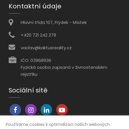
Kontaktní údaje
Hlavní třída 107, Frýdek - Místek
+420 721 242 278
vaclav@kaktusreality.cz
IČO: 03968936
Fyzická osoba zapsaná v živnostenském
rejstříku
Sociální sítě
Používáme cookies k optimalizaci našich webových