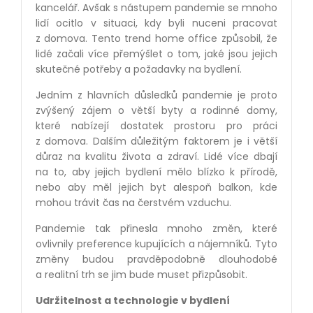
kancelář. Avšak s nástupem pandemie se mnoho
lidí ocitlo v situaci, kdy byli nuceni pracovat
z domova. Tento trend home office způsobil, že
lidé začali více přemýšlet o tom, jaké jsou jejich
skutečné potřeby a požadavky na bydlení.
Jedním z hlavních důsledků pandemie je proto
zvýšený zájem o větší byty a rodinné domy,
které nabízejí dostatek prostoru pro práci
z domova. Dalším důležitým faktorem je i větší
důraz na kvalitu života a zdraví. Lidé více dbají
na to, aby jejich bydlení mělo blízko k přírodě,
nebo aby měl jejich byt alespoň balkon, kde
mohou trávit čas na čerstvém vzduchu.
Pandemie tak přinesla mnoho změn, které
ovlivnily preference kupujících a nájemníků. Tyto
změny budou pravděpodobně dlouhodobé
a realitní trh se jim bude muset přizpůsobit.
Udržitelnost a technologie v bydlení