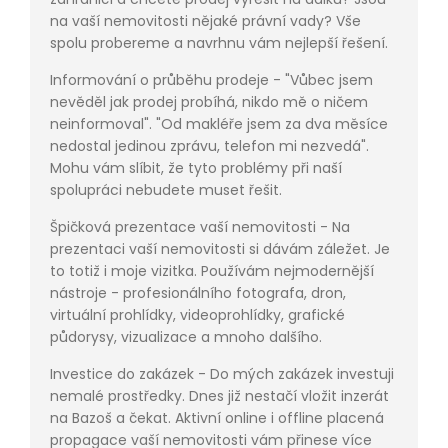
na vaší nemovitosti nějaké právní vady? Vše
spolu probereme a navrhnu vám nejlepší řešení.
Informování o průběhu prodeje - "Vůbec jsem
nevěděl jak prodej probíhá, nikdo mě o ničem
neinformoval". "Od makléře jsem za dva měsíce
nedostal jedinou zprávu, telefon mi nezvedá".
Mohu vám slíbit, že tyto problémy při naší
spolupráci nebudete muset řešit.
Špičková prezentace vaší nemovitosti - Na
prezentaci vaší nemovitosti si dávám záležet. Je
to totiž i moje vizitka. Používám nejmodernější
nástroje - profesionálního fotografa, dron,
virtuální prohlídky, videoprohlídky, grafické
půdorysy, vizualizace a mnoho dalšího.
Investice do zakázek - Do mých zakázek investuji
nemalé prostředky. Dnes již nestačí vložit inzerát
na Bazoš a čekat. Aktivní online i offline placená
propagace vaší nemovitosti vám přinese více