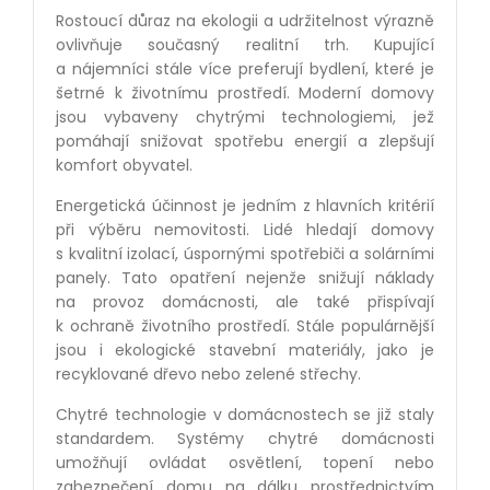
Rostoucí důraz na ekologii a udržitelnost výrazně
ovlivňuje současný realitní trh. Kupující
a nájemníci stále více preferují bydlení, které je
šetrné k životnímu prostředí. Moderní domovy
jsou vybaveny chytrými technologiemi, jež
pomáhají snižovat spotřebu energií a zlepšují
komfort obyvatel.
Energetická účinnost je jedním z hlavních kritérií
při výběru nemovitosti. Lidé hledají domovy
s kvalitní izolací, úspornými spotřebiči a solárními
panely. Tato opatření nejenže snižují náklady
na provoz domácnosti, ale také přispívají
k ochraně životního prostředí. Stále populárnější
jsou i ekologické stavební materiály, jako je
recyklované dřevo nebo zelené střechy.
Chytré technologie v domácnostech se již staly
standardem. Systémy chytré domácnosti
umožňují ovládat osvětlení, topení nebo
zabezpečení domu na dálku prostřednictvím