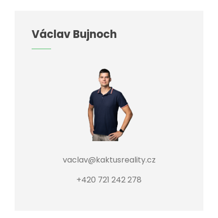
Václav Bujnoch
vaclav@kaktusreality.cz
+420 721 242 278